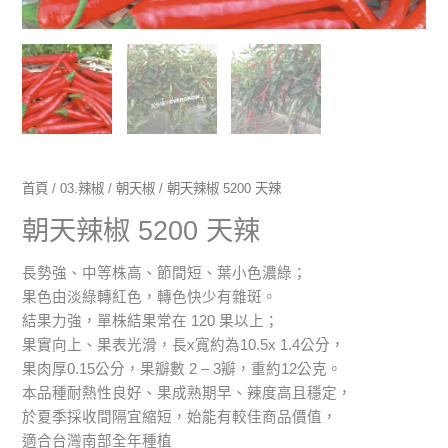
首頁
/
03.辣椒
/
朝天椒
/ 朝天辣椒 5200 天辣
朝天辣椒 5200 天辣
長勢強、中等株高、節間短、葉小色濃綠；
果色由淡綠轉紅色，轉色快少有雜斑。
結果力強，單株結果常在 120 果以上；
果實向上、果表光滑，長x寬約為10.5x 1.4公分，
果肉厚0.15公分，果瓣數 2 – 3瓣，重約12公克。
本品種耐熱性良好、果成熟期早、辣度高且穩定，
於夏季採收間隔宜縮短，始能有較佳商品價值，
適合台灣南部全年種植