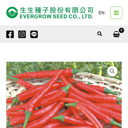
跳
至
EN
主
要
內
搜
容
尋
朝
天
辣
椒
5200
天
辣
數
量