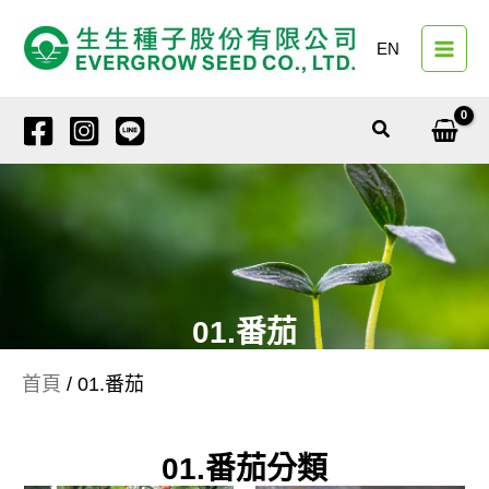
跳
至
EN
主
要
內
搜
容
尋
01.番茄
首頁
/ 01.番茄
01.番茄分類