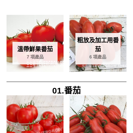
粗放及加工用番
溫帶鮮果番茄
茄
7 項產品
6 項產品
01.番茄