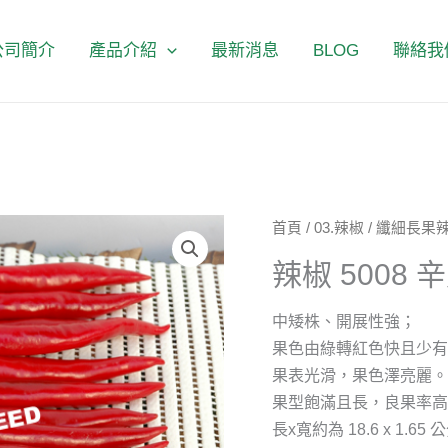
公司簡介
產品介紹
最新消息
BLOG
聯絡我
辣
首頁
/
03.辣椒
/
纖細長果
椒
辣椒 5008 
5008
辛
中矮株、開展性強；
八
果色由綠轉紅色快且少
威
果表光滑，果色澤亮麗
數
果型飽滿且長，良果率
量
長x寬約為 18.6 x 1.65