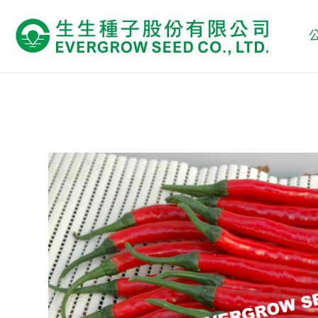
跳
至
主
要
內
容