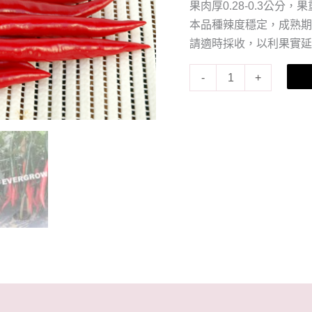
果肉厚0.28-0.3公分，
本品種辣度穩定，成熟
請適時採收，以利果實
-
+