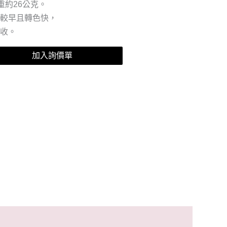
果重約26公克。
期較早且轉色快，
延收。
加入詢價單