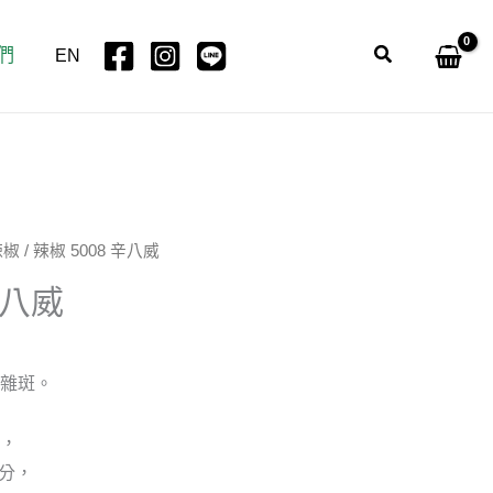
們
搜
EN
尋
辣椒
/ 辣椒 5008 辛八威
辛八威
有雜斑。
。
高，
 公分，