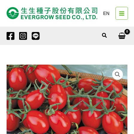
跳
至
EN
主
要
內
搜
容
尋
小
果
番
茄
4263
聖
運
數
量