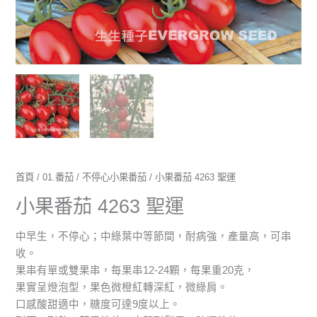
首頁
/
01.番茄
/
不停心小果番茄
/ 小果番茄 4263 聖運
小果番茄 4263 聖運
中早生，不停心；中綠葉中等節間，耐病強，產量高，可串
收。
果串有單或雙果串，每果串12-24顆，每果重20克，
果實呈燈泡型，果色微橙紅轉深紅，微綠肩。
口感酸甜適中，糖度可達9度以上。