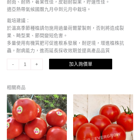
耐雨、耐熱，著果性佳，皮韌耐裂果，貯運性佳。
適亞熱帶氣候國曆九月中到元月中栽培。
栽培建議：
於溫高季節種植請勿施用過量荷爾蒙製劑，否則將造成裂
果、畸型果、節間變短危害。
多量使用有機質肥可促進根系發展，耐逆境，增進植株抗
蟲，耐病能力，進而延長採收效期並提高產品品質
加入詢價單
-
+
相關商品