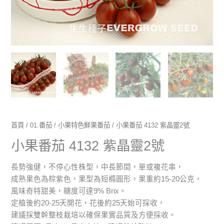
數
量
首頁
/
01.番茄
/
小果特色鮮果番茄
/ 小果番茄 4132 紫晶靈2號
小果番茄 4132 紫晶靈2號
長勢強健，不停心性株型，中長節間，單或複花串，
成熟果色為棕紫色，果型為短橢圓形，果重約15-20公克，
風味奇特甜美，糖度可達9% Brix。
定植後約20-25天開花，花後約25天始可採收，
建議採雙幹整枝栽培以確保果實品質及方便採收。