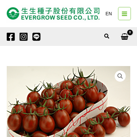
跳
至
EN
主
要
內
搜
容
尋
小
果
番
茄
4132
紫
晶
靈
2
號