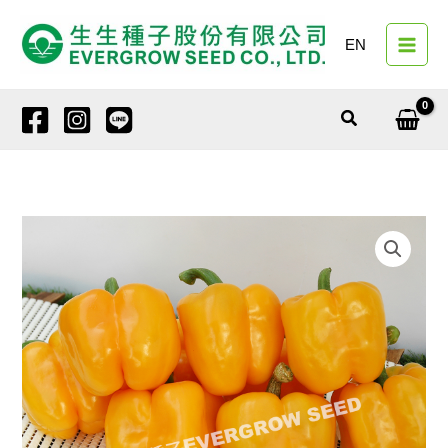
跳
至
EN
主
要
內
搜
容
尋
甜
椒
3115
黃
華
數
量