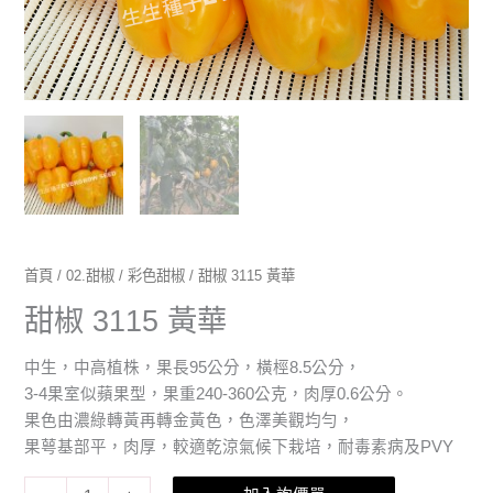
首頁
/
02.甜椒
/
彩色甜椒
/ 甜椒 3115 黃華
甜椒 3115 黃華
中生，中高植株，果長95公分，橫桱8.5公分，
3-4果室似蘋果型，果重240-360公克，肉厚0.6公分。
果色由濃綠轉黃再轉金黃色，色澤美觀均勻，
果萼基部平，肉厚，較適乾涼氣候下栽培，耐毒素病及PVY