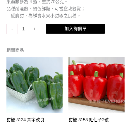
果瓣數多為 4 瓣，重約70公克。
品種耐溼熱、顏色鮮豔，可當盆栽觀賞；
口感脆甜，為鮮食水果小甜椒之良種。
加入詢價單
-
+
相關商品
甜椒 3134 青宇改良
甜椒 3158 紅仙子2號