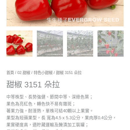
首頁
/
02.甜椒
/
特色小甜椒
/ 甜椒 3151 朵拉
甜椒 3151 朵拉
中等株型、長勢強健、節間中等、深綠色葉；
果色為亮紅色，轉色快不易有雜斑；
著果力強，耐溼熱，單株可結40顆以上果實。
果型為短蘋果型，長 寬為4.5 x 5.3公分，果肉厚0.4公分，
果實硬度高，適貯藏運輸及醃漬加工裝罐；