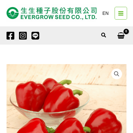
跳
至
EN
主
要
內
搜
容
尋
甜
椒
3151
朵
拉
數
量