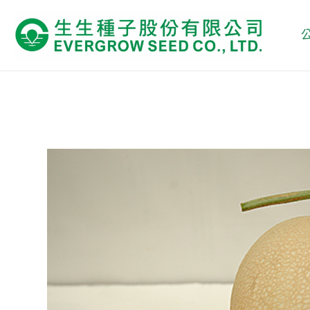
跳
至
主
要
內
容