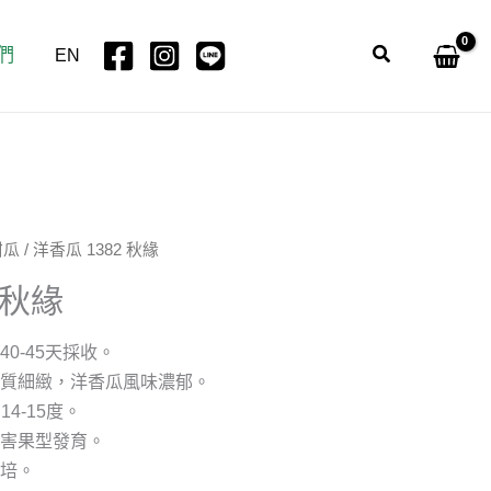
們
搜
EN
尋
甜瓜
/ 洋香瓜 1382 秋緣
 秋緣
0-45天採收。
肉質細緻，洋香瓜風味濃郁。
14-15度。
危害果型發育。
栽培。