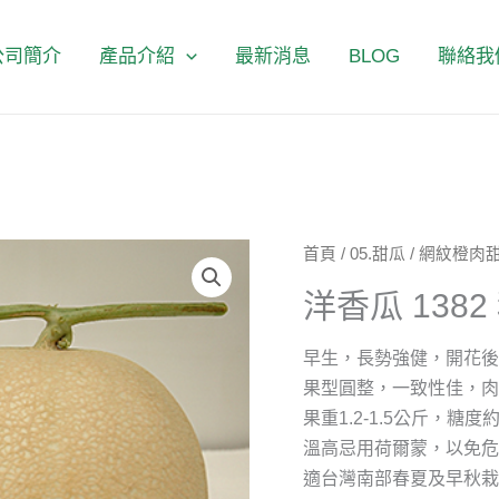
公司簡介
產品介紹
最新消息
BLOG
聯絡我
洋
首頁
/
05.甜瓜
/
網紋橙肉
香
洋香瓜 1382
瓜
1382
早生，長勢強健，開花後4
秋
果型圓整，一致性佳，
緣
果重1.2-1.5公斤，糖度約
數
溫高忌用荷爾蒙，以免
量
適台灣南部春夏及早秋