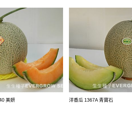
40 美妍
洋香瓜 1367A 青寶石