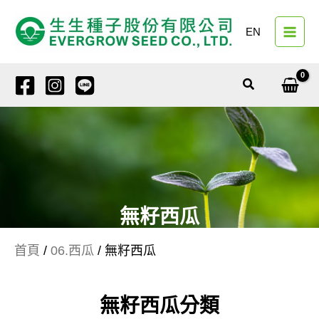
跳
至
EN
主
要
內
搜
容
尋
無籽西瓜
首頁
/
06.西瓜
/ 無籽西瓜
無籽西瓜分類