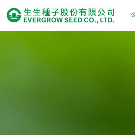
跳
至
主
要
內
容