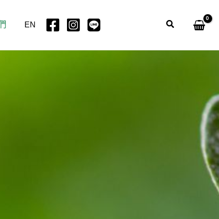
們
搜
EN
尋