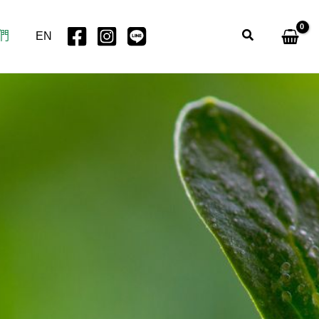
們
搜
EN
尋