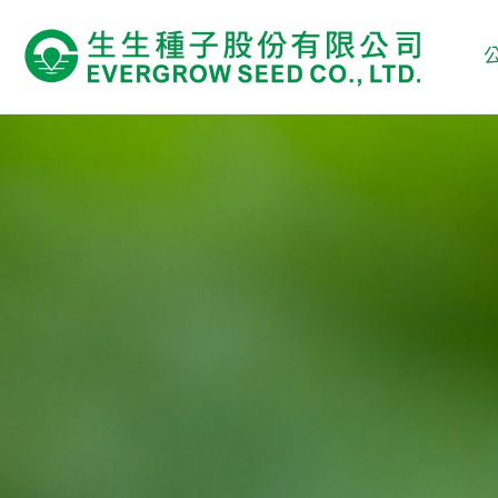
跳
至
主
要
內
容